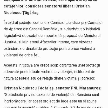
cetățenilor, consideră senatorul liberal Cristian
Niculescu Țâgârlaș.
În cadrul ședinței comune a Comisiei Juridice și a Comisiei
de Apărare din Senatul României, s-a dezbătut o inițiativă
legislativă deosebit de importantă, propusă de Ministerul
Justiției și Ministerul Afacerilor Interne, care vizează
extinderea ordinului de protecție pentru orice victimă a
violenței de orice fel.
Această inițiativă are drept scop garantarea unei protecții
adecvate pentru toate victimele violenței, indiferent de
natura acesteia sau de relația dintre victimă și agresor.
Cristian Niculescu Țâgârlaș, senator PNL Maramureș
:
”Statisticile privind cazurile de violență din România sunt
îngrijorătoare, iar acest proiect de lege este un răspuns
necesar la această problemă. Cu peste 80 de mii de cazuri