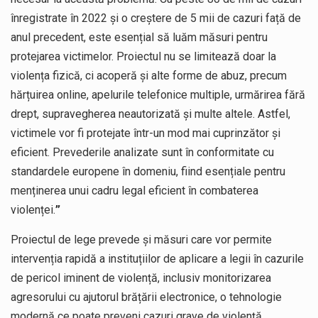
înregistrate în 2022 și o creștere de 5 mii de cazuri față de
anul precedent, este esențial să luăm măsuri pentru
protejarea victimelor. Proiectul nu se limitează doar la
violența fizică, ci acoperă și alte forme de abuz, precum
hărțuirea online, apelurile telefonice multiple, urmărirea fără
drept, supravegherea neautorizată și multe altele. Astfel,
victimele vor fi protejate într-un mod mai cuprinzător și
eficient. Prevederile analizate sunt în conformitate cu
standardele europene în domeniu, fiind esențiale pentru
menținerea unui cadru legal eficient în combaterea
violenței.
”
Proiectul de lege prevede și măsuri care vor permite
intervenția rapidă a instituțiilor de aplicare a legii în cazurile
de pericol iminent de violență, inclusiv monitorizarea
agresorului cu ajutorul brățării electronice, o tehnologie
modernă ce poate preveni cazuri grave de violență.