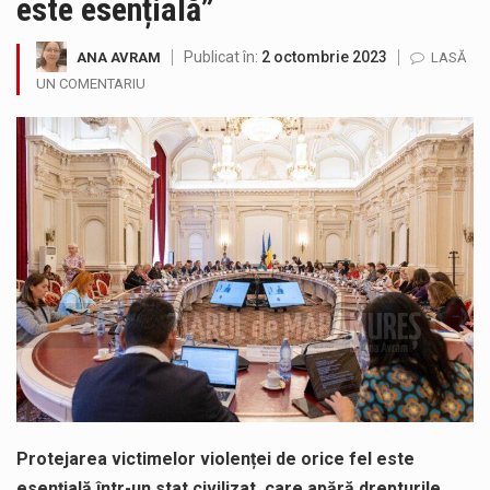
este esențială”
SIMULARE EXERCITIU. Prin Sistemul Unic de Apeluri de Urgență 112 a fost anunțat producerea unui accident rutier cu victime multiple,…
Publicat în:
2 octombrie 2023
ANA AVRAM
LASĂ
Temperaturile ridicate constituie factori agresivi asupra sănătăţii, extrem de nocivi, ce pot deregla echilibrul organismului. Prea multă căldură nu este…
UN COMENTARIU
Directorul OCPI Maramures, Daniela-Onița Ivascu, a venit cu un răspuns pentru cei care s-au intrebat în aceste zile: Dacă aplicațiile…
Testarea independentă a sistemului e-Terra, realizată de STS, DNSC și Cyberint, a mai parcurs o rundă de evaluare. Un număr…
Vremea va fi caniculară. Disconfortul termic va fi accentuat, iar indicele temperatură-umezeală (ITU) va depăși pragul critic de 80 de…
A fost finalizat proiectul care prevede un nou spatiu de joacă pentru copiii din localitatea Tulghieș. Primarul comunei Miresu Mare,…
Protejarea victimelor violenței de orice fel este
esențială într-un stat civilizat, care apără drepturile